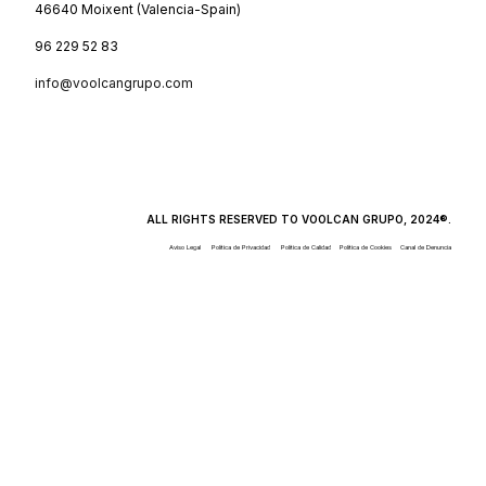
46640 Moixent (Valencia-Spain)
96 229 52 83
info@voolcangrupo.com
ALL RIGHTS RESERVED TO VOOLCAN GRUPO, 2024®.
Aviso Legal
Política de Privacidad
Política de Calidad
Política de Cookies
Canal de Denuncia